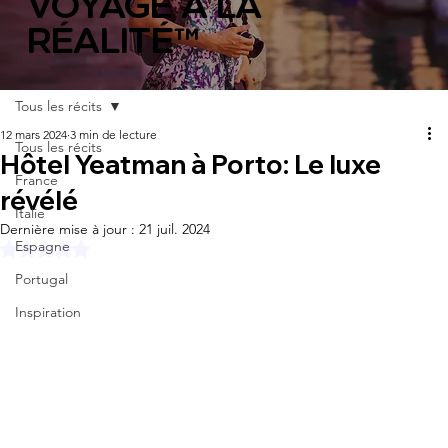
VOYAGE À LA
RÉALITÉ™
Tous les récits
12 mars 2024
3 min de lecture
Tous les récits
Hôtel Yeatman à Porto: Le luxe
France
révélé
Italie
Dernière mise à jour :
21 juil. 2024
Espagne
Noté NaN étoiles sur 5.
Portugal
Inspiration