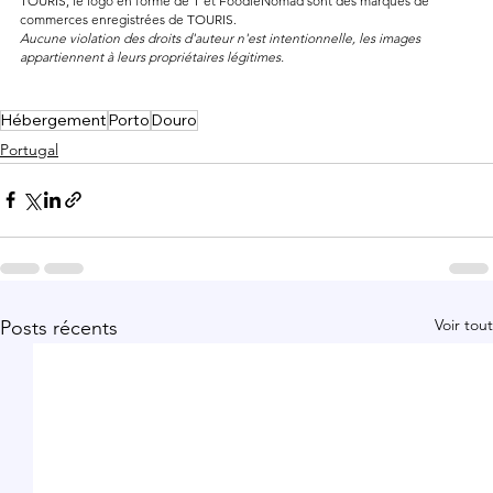
TOURIS, le logo en forme de T et FoodieNomad sont des marques de 
commerces enregistrées de TOURIS.
Aucune violation des droits d'auteur n'est intentionnelle, les images 
appartiennent à leurs propriétaires légitimes.
Hébergement
Porto
Douro
Portugal
Voir tout
Posts récents