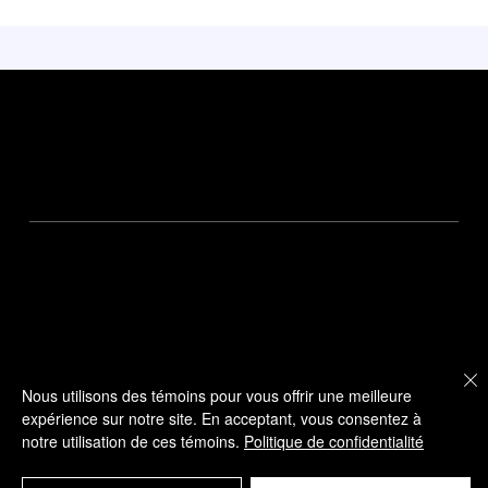
Plongez dans la magie d’Evora et
d'une expérience culinaire inoubliable
chez Esporão
Blog voyage
Tourisme durable
Nous joindre
Vie privée
English
Nous utilisons des témoins pour vous offrir une meilleure
expérience sur notre site. En acceptant, vous consentez à
notre utilisation de ces témoins.
Politique de confidentialité