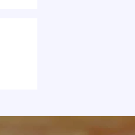
 du
ntiel