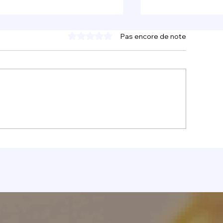
Pas encore de note
Noté 0 étoile sur 5.
time retraite culinaire en
À la fine pointe
cile, le rêve de tout
tourisme expérie
astronome
durable