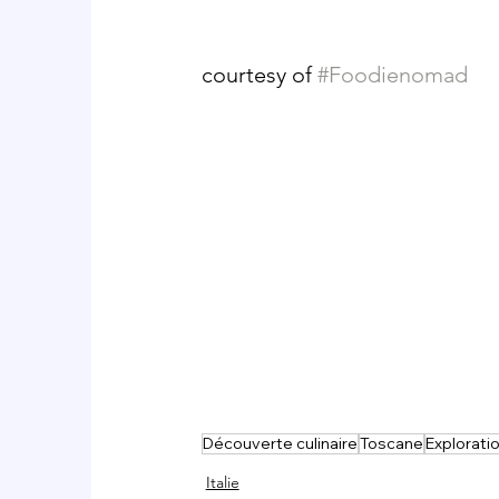
courtesy of 
#Foodienomad
Découverte culinaire
Toscane
Exploratio
Italie