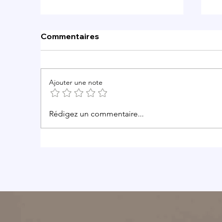
Commentaires
Ajouter une note
Découvrez l'essence de la
Ul
Rédigez un commentaire...
Toscane dans le Chianti
Si
g